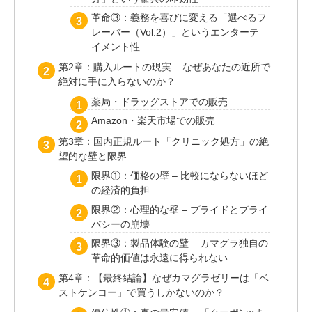
革命③：義務を喜びに変える「選べるフ
レーバー（Vol.2）」というエンターテ
イメント性
第2章：購入ルートの現実 – なぜあなたの近所で
絶対に手に入らないのか？
薬局・ドラッグストアでの販売
Amazon・楽天市場での販売
第3章：国内正規ルート「クリニック処方」の絶
望的な壁と限界
限界①：価格の壁 – 比較にならないほど
の経済的負担
限界②：心理的な壁 – プライドとプライ
バシーの崩壊
限界③：製品体験の壁 – カマグラ独自の
革命的価値は永遠に得られない
第4章：【最終結論】なぜカマグラゼリーは「ベ
ストケンコー」で買うしかないのか？