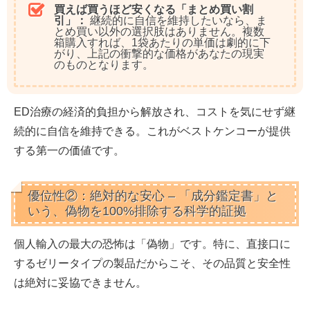
買えば買うほど安くなる「まとめ買い割
引」：
継続的に自信を維持したいなら、ま
とめ買い以外の選択肢はありません。複数
箱購入すれば、1袋あたりの単価は劇的に下
がり、上記の衝撃的な価格があなたの現実
のものとなります。
ED治療の経済的負担から解放され、コストを気にせず継
続的に自信を維持できる。
これがベストケンコーが提供
する第一の価値です。
優位性②：絶対的な安心 – 「成分鑑定書」と
いう、偽物を100%排除する科学的証拠
個人輸入の最大の恐怖は「偽物」です。特に、直接口に
するゼリータイプの製品だからこそ、その品質と安全性
は絶対に妥協できません。