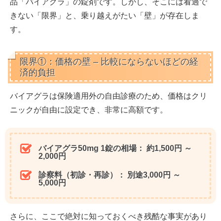
品「バイアグラ」の錠剤です。しかし、そこには看過で
きない「限界」と、乗り越えがたい「壁」が存在しま
す。
限界①：価格の壁 – 比較にならないほどの経
済的負担
バイアグラは保険適用外の自由診療のため、価格はクリ
ニックが自由に設定でき、非常に高額です。
バイアグラ50mg 1錠の相場：
約1,500円 ～
2,000円
診察料（初診・再診）：
別途3,000円 ～
5,000円
さらに、ここで絶対に知っておくべき残酷な事実があり