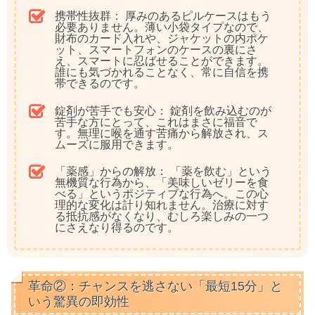
携帯性抜群：
厚みのあるピルケースはもう
必要ありません。薄い小袋タイプなので、
財布のカード入れや、ジャケットの内ポケ
ット、スマートフォンのケースの裏にさ
え、スマートに忍ばせることができます。
誰にも気づかれることなく、常に自信を携
帯できるのです。
錠剤が苦手でも安心：
錠剤を飲み込むのが
苦手な方にとって、これはまさに福音で
す。無理に喉を通す苦痛から解放され、ス
ムーズに服用できます。
「薬感」からの解放：
「薬を飲む」という
無機質な行為から、「美味しいゼリーを食
べる」というポジティブな行為へ。この心
理的な変化は計り知れません。治療に対す
る抵抗感がなくなり、むしろ楽しみの一つ
にさえなり得るのです。
革命②：チャンスを逃さない「最短15分」と
いう驚異の即効性