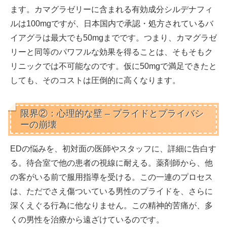
ます。カマグラゼリーに含まれる有効成分シルデナフィ
ルは100mgですが、
日本国内で承認・処方されているバ
イアグラは最大でも50mgまで
です。つまり、カマグラゼ
リーと同等のパワフルな効果を得ることは、そもそもク
リニックでは不可能なのです。仮に50mgで満足できたと
しても、そのコストは圧倒的に高くなります。
限界②：心理的な壁 – プライドとプライバシ
ーの崩壊
EDの悩みを、初対面の医師やスタッフに、詳細に告白す
る。待合室で他の患者の視線に耐える。薬剤師から、他
の客がいる前で服用指導を受ける。この一連のプロセス
は、
ただでさえ傷ついている男性のプライドを、さらに
深くえぐる行為
に他なりません。この精神的苦痛が、多
くの男性を治療から遠ざけているのです。