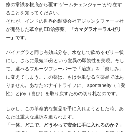
療の常識を根底から覆す
”ゲームチェンジャー”
が存在す
ることを知ってください。
それが、インドの世界的製薬会社アジャンタファーマ社
が開発した革命的ED治療薬、
「カマグラオーラルゼリ
ー」
です。
バイアグラと同じ有効成分を、
水なしで飲めるゼリー状
にし、さらに
最短15分という驚異の即効性
を実現。そし
て、選べるフルーツフレーバーで「治療」を「楽しみ」
に変えてしまう。この薬は、もはや単なる医薬品ではあ
りません。あなたのナイトライフに、
spontaneity（自発
性）とjoy（喜び）を取り戻すための切り札
なのです。
しかし、この革命的な製品を手に入れようとした時、あ
なたは重大な選択を迫られます。
「一体、どこで、どうやって安全に手に入れるのか？」