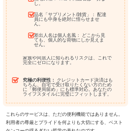
し。
品名「サプリメント/雑貨」：
配達
員にも中身を絶対に悟らせませ
ん。
差出人名は個人名風：
どこから見
ても、個人的な荷物にしか見えま
せん。
家族や同居人に知られるリスクは、これで
完全にゼロになります。
究極の利便性：
クレジットカード決済はも
ちろん、自宅で受け取りたくない方のため
に
「郵便局留め」にも標準対応。
あなたの
ライフスタイルに完璧にフィットします。
これらのサービスは、ただの便利機能ではありません。
利用者の尊厳とプライドを何よりも大切にする、ベスト
ケンコーの揺るぎない哲学の表れ
なのです。