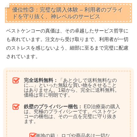
優位性③：完璧な購入体験 – 利用者のプライ
ドを守り抜く、神レベルのサービス
ベストケンコーの真価は、その卓越したサービス哲学に
も表れています。注文から受け取りまで、利用者が一切
のストレスを感じないよう、細部に至るまで完璧に配慮
されています。
完全送料無料：
「あと少しで送料無料なの
に…」といった無駄な買い物をさせること
はありません。
1箱から、完全に送料無料。
価格は常に明朗です。
鉄壁のプライバシー梱包：
ED治療薬の購入
は、究極のプライバシーです。ベストケン
コーの梱包は、その一点を完璧に守り抜き
ます。
無地の箱：
ロゴや商品名は一切な