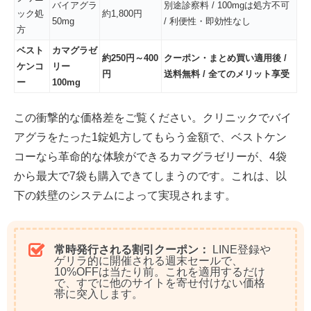
バイアグラ
別途診察料 / 100mgは処方不可
ック処
約1,800円
50mg
/ 利便性・即効性なし
方
ベスト
カマグラゼ
約250円～400
クーポン・まとめ買い適用後 /
ケンコ
リー
円
送料無料 / 全てのメリット享受
ー
100mg
この衝撃的な価格差をご覧ください。クリニックでバイ
アグラをたった1錠処方してもらう金額で、
ベストケン
コーなら革命的な体験ができるカマグラゼリーが、4袋
から最大で7袋も購入できてしまう
のです。これは、以
下の鉄壁のシステムによって実現されます。
常時発行される割引クーポン：
LINE登録や
ゲリラ的に開催される週末セールで、
10%OFFは当たり前。
これを適用するだけ
で、すでに他のサイトを寄せ付けない価格
帯に突入します。