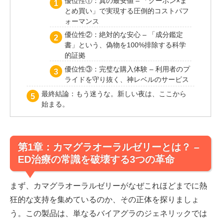
優位性①：真の最安値 – 「クーポン×ま
とめ買い」で実現する圧倒的コストパフ
ォーマンス
優位性②：絶対的な安心 – 「成分鑑定
書」という、偽物を100%排除する科学
的証拠
優位性③：完璧な購入体験 – 利用者のプ
ライドを守り抜く、神レベルのサービス
最終結論：もう迷うな。新しい夜は、ここから
始まる。
第1章：カマグラオーラルゼリーとは？ –
ED治療の常識を破壊する3つの革命
まず、カマグラオーラルゼリーがなぜこれほどまでに熱
狂的な支持を集めているのか、その正体を探りましょ
う。この製品は、単なるバイアグラのジェネリックでは