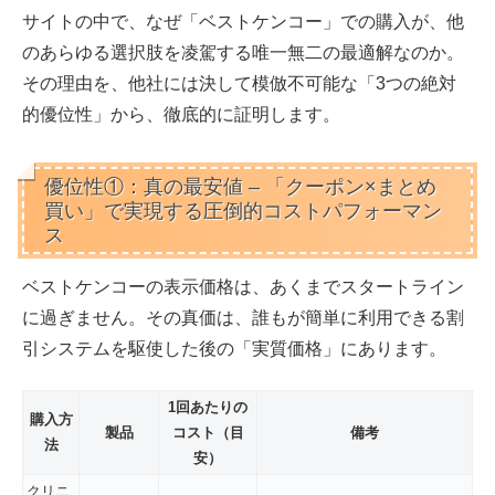
サイトの中で、なぜ「ベストケンコー」での購入が、他
のあらゆる選択肢を凌駕する唯一無二の最適解なのか。
その理由を、
他社には決して模倣不可能な「3つの絶対
的優位性」
から、徹底的に証明します。
優位性①：真の最安値 – 「クーポン×まとめ
買い」で実現する圧倒的コストパフォーマン
ス
ベストケンコーの表示価格は、あくまでスタートライン
に過ぎません。その真価は、誰もが簡単に利用できる割
引システムを駆使した後の
「実質価格」
にあります。
1回あたりの
購入方
製品
コスト（目
備考
法
安）
クリニ