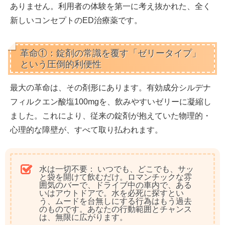
ありません。利用者の体験を第一に考え抜かれた、全く
新しいコンセプトのED治療薬です。
革命①：錠剤の常識を覆す「ゼリータイプ」
という圧倒的利便性
最大の革命は、その剤形にあります。有効成分シルデナ
フィルクエン酸塩100mgを、飲みやすいゼリーに凝縮し
ました。これにより、従来の錠剤が抱えていた物理的・
心理的な障壁が、すべて取り払われます。
水は一切不要：
いつでも、どこでも、サッ
と袋を開けて飲むだけ。ロマンチックな雰
囲気のバーで、ドライブ中の車内で、ある
いはアウトドアで。水を必死に探すとい
う、ムードを台無しにする行為はもう過去
のものです。
あなたの行動範囲とチャンス
は、無限に広がります。