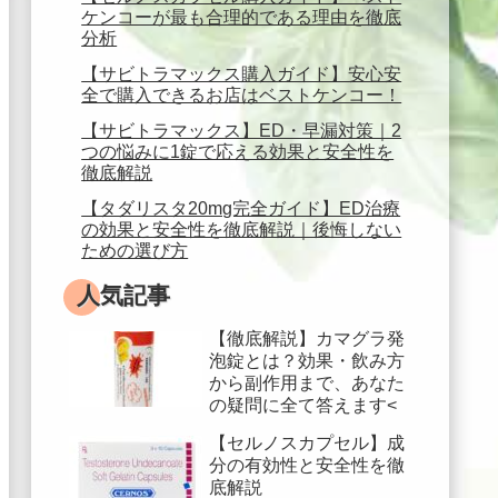
ケンコーが最も合理的である理由を徹底
分析
【サビトラマックス購入ガイド】安心安
全で購入できるお店はベストケンコー！
【サビトラマックス】ED・早漏対策｜2
つの悩みに1錠で応える効果と安全性を
徹底解説
【タダリスタ20mg完全ガイド】ED治療
の効果と安全性を徹底解説｜後悔しない
ための選び方
人気記事
【徹底解説】カマグラ発
泡錠とは？効果・飲み方
から副作用まで、あなた
の疑問に全て答えます<
【セルノスカプセル】成
分の有効性と安全性を徹
底解説