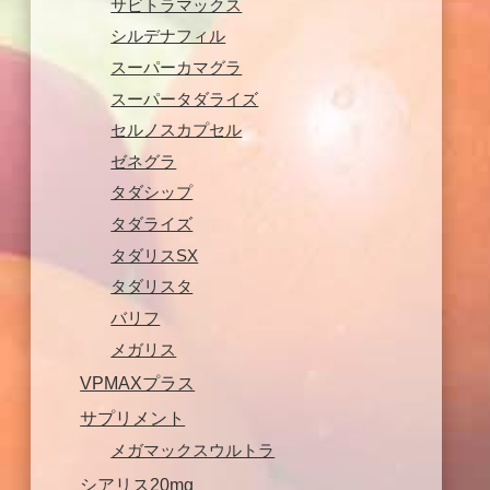
サビトラマックス
シルデナフィル
スーパーカマグラ
スーパータダライズ
セルノスカプセル
ゼネグラ
タダシップ
タダライズ
タダリスSX
タダリスタ
バリフ
メガリス
VPMAXプラス
サプリメント
メガマックスウルトラ
シアリス20mg